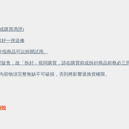
或購買憑證)
留好一併送修
，非指商品可以拆開試用。
度販售，故「拆封」視同購買，請在購買前或拆封商品前務必三
內容物須完整無缺不可破損，否則將影響退換貨權限。
撕毀