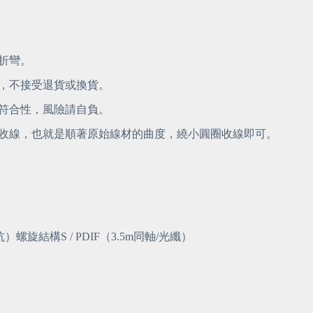
折彎。
內，不接受退貨或換貨。
其符合性，風險請自負。
圓收線，也就是順著原始線材的曲度，繞小圓圈收線即可。
旋結構S / PDIF（3.5m同軸/光纖）