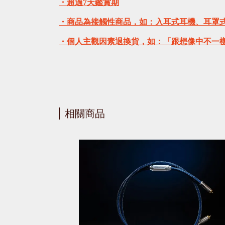
・超過7天鑑賞期
・商品為接觸性商品，如：入耳式耳機、耳罩
・個人主觀因素退換貨，如：「跟想像中不一
相關商品