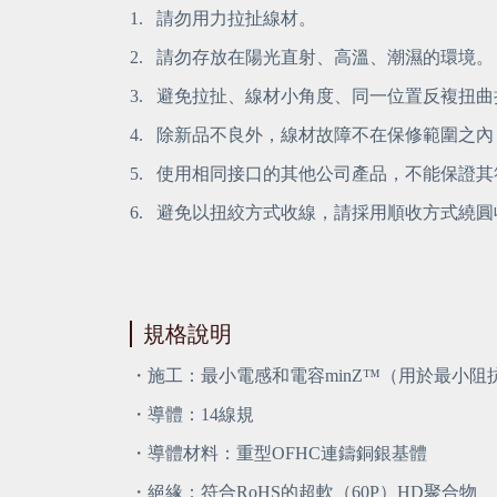
1.
 請勿用力拉扯線材。
2.
 請勿存放在陽光直射、高溫、潮濕的環境。
3.
 避免拉扯、線材小角度、同一位置反複扭曲
4.
 除新品不良外，線材故障不在保修範圍之
5.
 使用相同接口的其他公司產品，不能保證
6.
 避免以扭絞方式收線，請採用順收方式繞
規格說明
・施工：最小電感和電容minZ™（用於最小阻抗）螺
・導體：14線規
・導體材料：重型OFHC連鑄銅銀基體
・絕緣：符合RoHS的超軟（60P）HD聚合物