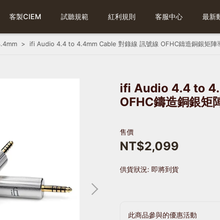
客製CIEM
試聽規範
紅利規則
客服中心
最新
 4.4mm
ifi Audio 4.4 to 4.4mm Cable 對錄線 訊號線 OFHC鑄造銅銀矩陣
ifi Audio 4.4 
OFHC鑄造銅銀矩陣
售價
NT$2,099
供貨狀況:
即將到貨
此商品參與的優惠活動