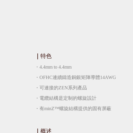
｜
特色
・4.4mm to 4.4mm
・OFHC連續鑄造銅銀矩陣導體14AWG
・可連接的ZEN系列產品
・電纜結構是定制的螺旋設計
・有minZ™螺旋結構提供的固有屏蔽
｜
概述