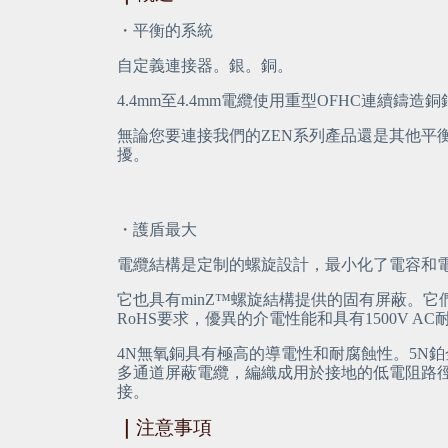
・平衡的系統
自定義連接器。銀。銅。
4.4mm至4.4mm電纜使用重型OFHC連續鑄
無論您要連接我們的ZEN系列產品還是其他
擾。
・護盾最大
電纜結構是定制的螺旋設計，最小化了電容和電感
它也具有minZ™螺旋結構提供的固有屏蔽。它
RoHS要求，優異的介電性能和具有1500V A
4N無氧銅具有極高的導電性和耐腐蝕性。5N
多通道屏蔽電纜，編織成用於接地的低電阻路徑。
接。
｜
注意事項