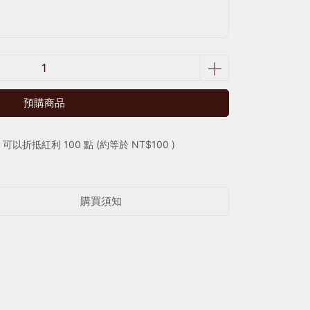
預購商品
 」可以折抵紅利
100
點 (約等於
NT$100
)
購買須知