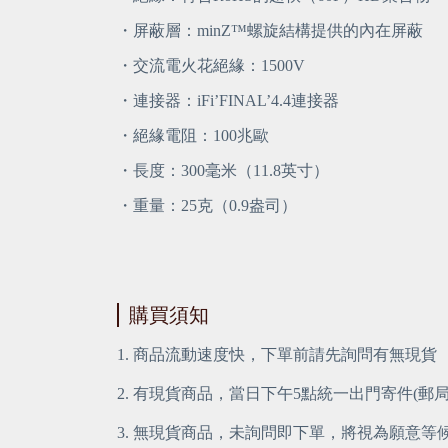
・屏蔽層：minZ™螺旋結構提供的內在屏蔽
・交流電火花絕緣：1500V
・連接器：iFi’FINAL’4.4連接器
・絕緣電阻：100兆歐
・長度：300毫米（11.8英寸）
・重量：25克（0.9盎司）
購買須知
1. 商品流動速度快，下單前請先詢問有無現貨
2. 有現貨商品，當日下午5點統一出門寄件(郵
3. 無現貨商品，未詢問即下單，將視為願意等