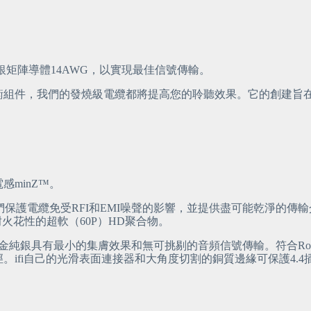
造銅銀矩陣導體14AWG，以實現最佳信號傳輸。
平衡組件，我們的發燒級電纜都將提高您的聆聽效果。它的創建旨
minZ™。
們保護電纜免受RFI和EMI噪聲的影響，並提供盡可能乾淨的
C耐火花性的超軟（60P）HD聚合物。
鉑金純銀具有最小的集膚效果和無可挑剔的音頻信號傳輸。符合R
ifi自己的光滑表面連接器和大角度切割的銅質邊緣可保護4.4