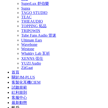
SuperLux 舒伯樂
Supra
TAGO STUDIO
TEAC
THIEAUDIO
TOPPING 拓品
TRIPOWIN
Tube Fans Audio 管迷
Ultimate Ears
Wavebone
Westone
Whakky Lab 瓦祈
XENNS 弦仕
YUZI Audio
ZiiGaat
首頁
關於JM-PLUS
客製化耳機CIEM
試聽規範
紅利規則
客服中心
最新動態
帳戶