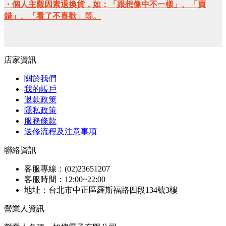
・個人主觀因素退換貨，如：「跟想像中不一樣」、「買
錯」、「看了不喜歡」等。
店家資訊
關於我們
我的帳戶
退款政策
隱私政策
服務條款
送修流程及注意事項
聯絡資訊
客服專線：(02)23651207
客服時間：12:00~22:00
地址：台北市中正區羅斯福路四段134號3樓
營業人資訊