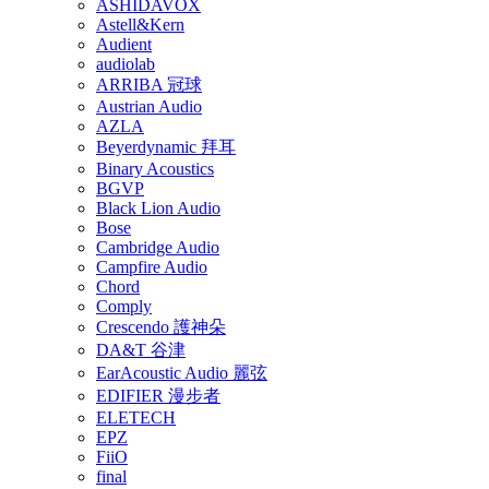
ASHIDAVOX
Astell&Kern
Audient
audiolab
ARRIBA 冠球
Austrian Audio
AZLA
Beyerdynamic 拜耳
Binary Acoustics
BGVP
Black Lion Audio
Bose
Cambridge Audio
Campfire Audio
Chord
Comply
Crescendo 護神朵
DA&T 谷津
EarAcoustic Audio 麗弦
EDIFIER 漫步者
ELETECH
EPZ
FiiO
final