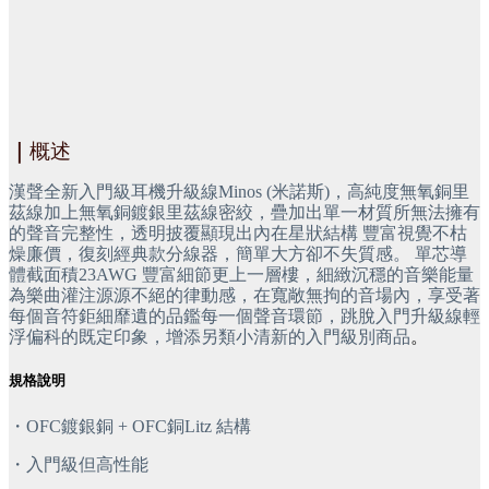
｜
概述
漢聲全新入門級耳機升級線Minos (米諾斯)，高純度無氧銅里
茲線加上無氧銅鍍銀里茲線密絞，疊加出單一材質所無法擁有
的聲音完整性，透明披覆顯現出內在星狀結構 豐富視覺不枯
燥廉價，復刻經典款分線器，簡單大方卻不失質感。 單芯導
體截面積23AWG 豐富細節更上一層樓，細緻沉穩的音樂能量
為樂曲灌注源源不絕的律動感，在寬敞無拘的音場內，享受著
每個音符鉅細靡遺的品鑑每一個聲音環節，跳脫入門升級線輕
浮偏科的既定印象，增添另類小清新的入門級別商品
。
規格說明
・OFC鍍銀銅 + OFC銅Litz 結構
・入門級但高性能