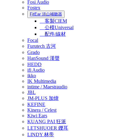
Fosi Audio
Fostex
FitEar 須山補聽器
客製CIEM
公模Universal
配件/線材
Focal
Furutech 古河
Grado
HanSound 漢聲
HEDD
ifi Audio
ikko
IK Multimedia
intime / Maestraudio
JBL
JM-PLUS 加煒
KEFINE
Kinera / Celest
Kiwi Ears
KUANG PAI 狂派
LETSHUOER 鑠耳
LINDY 林帝