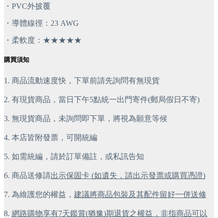
・PVC外披覆
・導體線徑：23 AWG
・柔軟度：★★★★★
購買須知
1. 商品流動速度快，下單前請先詢問有無現貨
2. 有現貨商品，當日下午5點統一出門寄件(郵局假日不寄)
3. 無現貨商品，未詢問即下單，將視為願意等候
4. 本店皆附發票，可開統編
5. 如需統編，請於訂單備註，或私訊告知
6. 商品送修請
出示保固卡 (如遺失，請出示發票或購買憑證)
7. 為維護您的權益，
建議將商品包裝及其配件留好一併送修
8.
網路購物享有7天鑑賞(猶豫)期退貨之權益，非指商品可以