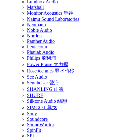
Luminox Audio
Marshall
Monitor Acoustics 靜神
Naimu Sound Laboratories
Neumann
Noble Audio
Nordost
Panther Audio
Pentaconn
Phatlab Audio
Philips 飛利浦
Power Praise 大力揚
Rose technics 弱水時砂
See Audio
Sennheiser 聲海
SHANLING 山靈
SHURE
Silktone Audio 絲韻
SIMGOT 興戈
Sony
Soundcore
SoundWarrior
SpinFit
SPL