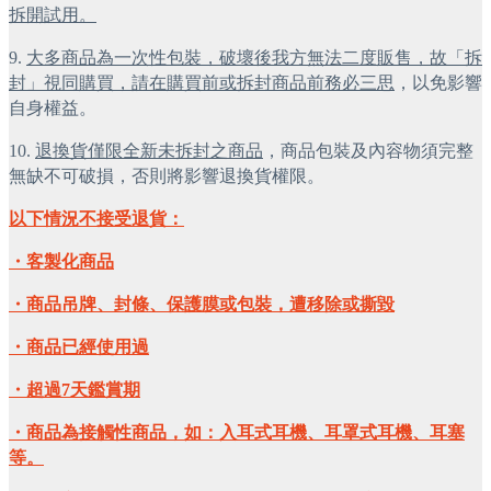
拆開試用。
9.
大多商品為一次性包裝，破壞後我方無法二度販售，故「拆
封」視同購買，請在購買前或拆封商品前務必三思
，以免影響
自身權益。
10.
退換貨僅限全新未拆封之商品
，商品包裝及內容物須完整
無缺不可破損，否則將影響退換貨權限。
以下情況不接受退貨：
・客製化商品
・商品吊牌、封條、保護膜或包裝，遭移除或撕毀
・商品已經使用過
・超過7天鑑賞期
・商品為接觸性商品，如：入耳式耳機、耳罩式耳機、耳塞
等。