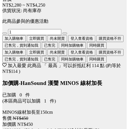
NT$2,280
~
NT$4,250
供貨狀況:
尚有庫存
此商品參與的優惠活動
加入購物車
立即購買
尚未開賣
登入查看資格
購買資格不符
已售完，貨到通知我
已售完
同時加購物車
同時購買
加入購物車
立即購買
尚未開賣
登入查看資格
購買資格不符
已售完，貨到通知我
已售完
同時加購物車
同時購買
加入最愛
此商品 「 最高 」可以折抵紅利
114
點 (約等於
NT$114
)
加價購-HanSound 漢聲 MINOS 線材加長
已加購
0
件
(本區商品可以加購
1
件)
MINOS線材加長至150cm
售價
NT$450
加價購
NT$450