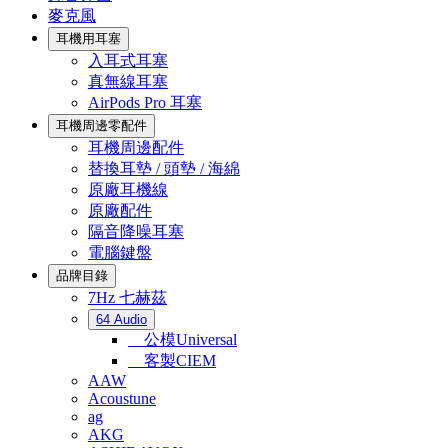
麥克風
耳機用耳塞
入耳式耳塞
真無線耳塞
AirPods Pro 耳塞
耳機周邊零配件
耳機周邊配件
替換耳墊 / 頭墊 / 海綿
原廠耳機線
原廠配件
隔音降噪耳塞
電腦鍵盤
品牌目錄
7Hz 七赫茲
64 Audio
公模Universal
客製CIEM
AAW
Acoustune
ag
AKG