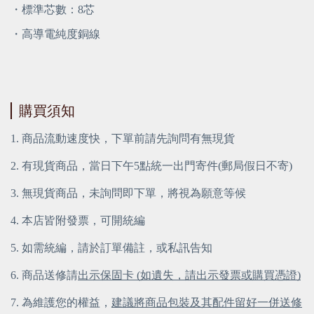
・標準芯數：8芯
・高導電純度銅線
購買須知
1. 商品流動速度快，下單前請先詢問有無現貨
2. 有現貨商品，當日下午5點統一出門寄件(郵局假日不寄)
3. 無現貨商品，未詢問即下單，將視為願意等候
4. 本店皆附發票，可開統編
5. 如需統編，請於訂單備註，或私訊告知
6. 商品送修請
出示保固卡 (如遺失，請出示發票或購買憑證)
7. 為維護您的權益，
建議將商品包裝及其配件留好一併送修