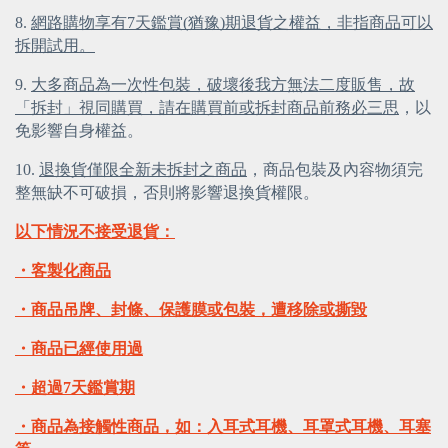
8.
網路購物享有7天鑑賞(猶豫)期退貨之權益，非指商品可以
拆開試用。
9.
大多商品為一次性包裝，破壞後我方無法二度販售，故
「拆封」視同購買，請在購買前或拆封商品前務必三思
，以
免影響自身權益。
10.
退換貨僅限全新未拆封之商品
，商品包裝及內容物須完
整無缺不可破損，否則將影響退換貨權限。
以下情況不接受退貨：
・客製化商品
・商品吊牌、封條、保護膜或包裝，遭移除或撕毀
・商品已經使用過
・超過7天鑑賞期
・商品為接觸性商品，如：入耳式耳機、耳罩式耳機、耳塞