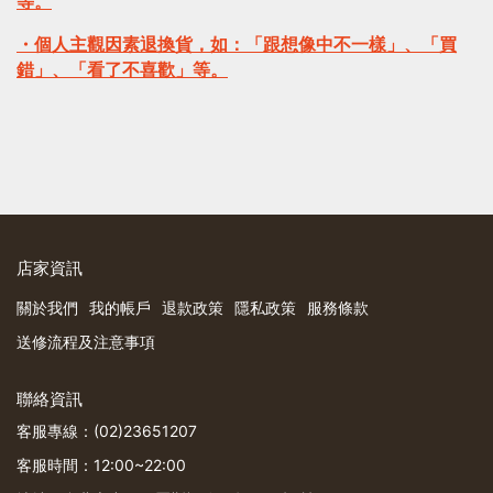
等。
・個人主觀因素退換貨，如：「跟想像中不一樣」、「買
錯」、「看了不喜歡」等。
店家資訊
關於我們
我的帳戶
退款政策
隱私政策
服務條款
送修流程及注意事項
聯絡資訊
客服專線：(02)23651207
客服時間：12:00~22:00