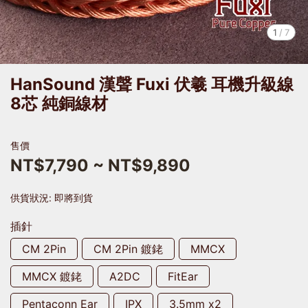
1
/
7
HanSound 漢聲 Fuxi 伏羲 耳機升級線
8芯 純銅線材
售價
NT$7,790
~
NT$9,890
供貨狀況:
即將到貨
插針
CM 2Pin
CM 2Pin 鍍銠
MMCX
MMCX 鍍銠
A2DC
FitEar
Pentaconn Ear
IPX
3.5mm x2