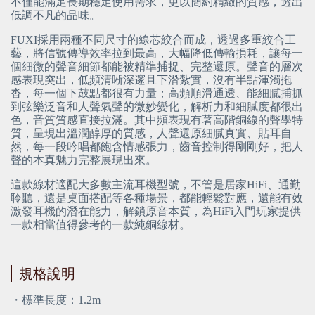
不僅能滿足長期穩定使用需求，更以簡約精緻的質感，透出
低調不凡的品味。
FUXI採用兩種不同尺寸的線芯絞合而成，透過多重絞合工
藝，將信號傳導效率拉到最高，大幅降低傳輸損耗，讓每一
個細微的聲音細節都能被精準捕捉、完整還原。聲音的層次
感表現突出，低頻清晰深邃且下潛紮實，沒有半點渾濁拖
沓，每一個下鼓點都很有力量；高頻順滑通透、能細膩捕抓
到弦樂泛音和人聲氣聲的微妙變化，解析力和細膩度都很出
色，音質質感直接拉滿。其中頻表現有著高階銅線的聲學特
質，呈現出溫潤醇厚的質感，人聲還原細膩真實、貼耳自
然，每一段吟唱都飽含情感張力，齒音控制得剛剛好，把人
聲的本真魅力完整展現出來。
這款線材適配大多數主流耳機型號，不管是居家HiFi、通勤
聆聽，還是桌面搭配等各種場景，都能輕鬆對應，還能有效
激發耳機的潛在能力，解鎖原音本質，為HiFi入門玩家提供
一款相當值得參考的一款純銅線材。
規格說明
・標準長度：1.2m