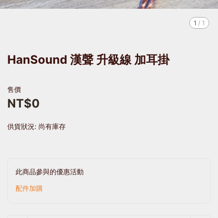
1
/
1
HanSound 漢聲 升級線 加耳掛
售價
NT$0
供貨狀況:
尚有庫存
此商品參與的優惠活動
配件加購