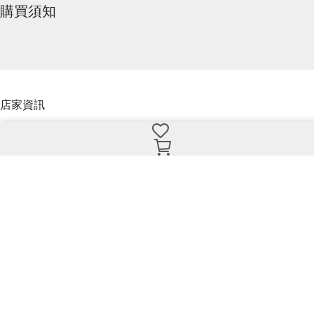
購買須知
店家資訊
關於我們
我的帳戶
加入購物車
立即購買
退款政策
隱私政策
服務條款
送修流程及注意事項
聯絡資訊
客服專線：(02)23651207