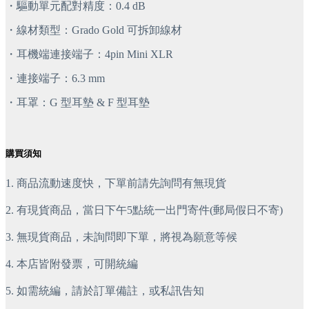
・驅動單元配對精度：0.4 dB
・線材類型：Grado Gold 可拆卸線材
・耳機端連接端子：4pin Mini XLR
・連接端子：6.3 mm
・耳罩：G 型耳墊 & F 型耳墊
購買須知
1. 商品流動速度快，下單前請先詢問有無現貨
2. 有現貨商品，當日下午5點統一出門寄件(郵局假日不寄)
3. 無現貨商品，未詢問即下單，將視為願意等候
4. 本店皆附發票，可開統編
5. 如需統編，請於訂單備註，或私訊告知