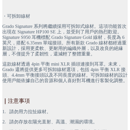
・可拆卸線材
Grado Signature 系列將繼續採用可拆卸式線材。這項功能首次
出現在 Signature HP100 SE 上，並受到了用戶的熱烈歡迎。
Signature S950 耳機標配 Grado Signature Gold 線材，長度為 6 
英尺，搭配 6.35mm 單端接頭。所有新款 Grado 線材都經過重
新設計，採用更柔軟、更耐用的編織外層，以及改良的絕緣
層，不僅提升了柔韌性，還減輕了整體重量。
這款線材透過 4pin 平衡 mini XLR 插頭連接到耳罩。未來，
Grado 還將提供更多可拆卸線材選項，包括 4pin 平衡 XLR 接
頭、4.4mm 平衡接頭以及不同長度的線材。可拆卸線材的設計
使用戶能依據自己的音源和個人喜好對耳機進行客製化調整。
｜
注意事項
1.
 請勿用力拉扯線材。
2.
 請勿存放在陽光直射、高溫、潮濕的環境。