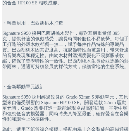
的合金 HP100 SE 相映成趣。
・輕量耐用，巴西胡桃木打造
Signature S950 採用巴西胡桃木製作，每對耳機重量僅 395 
克，提供舒適的佩戴感受，讓長時間聆聽也不易疲勞。每個手
工打造的外殼木紋都獨一無二，賦予每件作品特殊的專屬品
質。巴西胡桃木因其密度高、抗腐蝕特性而被選用，帶來舒適
的音樂表現和穩定性。由於木材對溫濕度變化不易膨脹或收
縮，確保了聲學特性的一致性。巴西胡桃木生長於亞馬遜的熱
帶雨林，透過可持續發展的採伐方式，保護當地的生態系統。
・全新驅動單元設計
Signature S950 採用經過改良的 Grado 52mm S 驅動單元，其原
型來自備受讚譽的 Signature HP100 SE。開發這款 52mm 驅動
單元時，Grado 想要打造一款能展現卓越高頻細節、平滑中頻
和強勁低音的揚聲器，同時將失真降至最低，確保聲音在音樂
性和和諧性上的準確性。
為此，選用了紙質複合振膜，搭配由稀土合金製成的高磁通磁