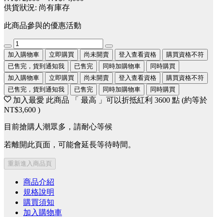
供貨狀況:
尚有庫存
此商品參與的優惠活動
加入購物車
立即購買
尚未開賣
登入查看資格
購買資格不符
已售完，貨到通知我
已售完
同時加購物車
同時購買
加入購物車
立即購買
尚未開賣
登入查看資格
購買資格不符
已售完，貨到通知我
已售完
同時加購物車
同時購買
加入最愛
此商品 「 最高 」可以折抵紅利
3600
點 (約等於
NT$3,600
)
目前搶購人潮眾多，請耐心等候
若離開此頁面，可能會延長等待時間。
重新進入商品頁
商品介紹
規格說明
購買須知
加入購物車