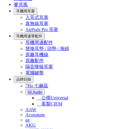
麥克風
耳機用耳塞
入耳式耳塞
真無線耳塞
AirPods Pro 耳塞
耳機周邊零配件
耳機周邊配件
替換耳墊 / 頭墊 / 海綿
原廠耳機線
原廠配件
隔音降噪耳塞
電腦鍵盤
品牌目錄
7Hz 七赫茲
64 Audio
公模Universal
客製CIEM
AAW
Acoustune
ag
AKG