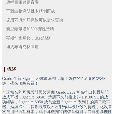
・超輕量鋁鍍銅音園
・耳殼由整塊胡桃木精削而成
・採用可拆卸耳機線可依需求更換
・新型頭帶增加50%彈性墊料
・零組件金屬化，強化結構
・紐約布魯克林製造
｜
概述
Grado 全新 Signature S950 耳機：精工製作的巴西胡桃木外
殼，帶來頂級音質！
全球知名的耳機設計與製造商 Grado Labs 宣布推出其最新開
放式耳機 Signature S950。承襲不久前推出的 HP100 SE 的成
功經驗，Signature S950 成為全新 Signature 系列中的第二款耳
機。延續 Grado 長期以來以木材製作耳機外殼的傳統，此次首
次選用巴西胡桃木，賦予耳機獨特的聲音特質，並與更具理性