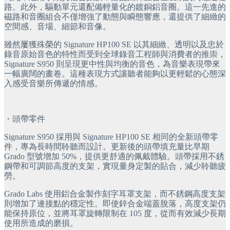
路。此外，驅動單元還配備輕量化的鍍銅鋁音圈。這一先進的
磁路和音圈組合不僅增強了動態與瞬態響應，還提供了細緻的
空間感、音場、細節和音像。
雖然屢獲殊榮的 Signature HP100 SE 以其細緻、透明以及忠於
錄音原始音色的特性而受到全球錄音工程師與消費者的推崇，
Signature S950 則呈現更中性與均衡的音色，為音樂表現帶來
一幅廣闊的畫卷。這種表現方式讓聽者能夠以更輕鬆的心態深
入感受音樂所傳遞的情感。
・頭帶零件
Signature S950 採用與 Signature HP100 SE 相同的全新頭帶零
件，專為長時間聆聽而設計。更新後的頭帶填充量比早期 
Grado 型號增加 50%，提供更舒適的佩戴體驗。頭帶採用不銹
鋼帶和可調節高度的支架，實現量身定製的貼合，減少聆聽疲
勞。
Grado Labs 使用鋁合金製作刻字耳罩支架，而不銹鋼高度支架
則增加了連接點的穩定性。即使鋅合金端蓋脫落，高度支架仍
能保持原位，並將耳罩旋轉限制在 105 度，從而有效減少長期
使用所造成的磨損。