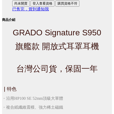
尚未開賣
登入查看資格
購買資格不符
已售完，貨到通知我
商品介紹
GRADO Signature S950
旗艦款 開放式耳罩耳機
台灣公司貨，保固一年
｜
特色
・沿用HP100 SE 52mm頂級大單體
・複合紙纖維震模、強力稀土磁鐵