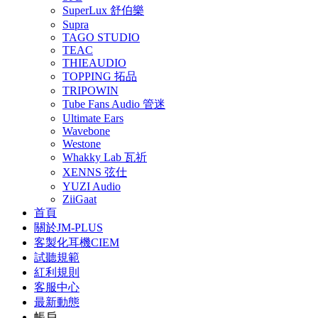
SuperLux 舒伯樂
Supra
TAGO STUDIO
TEAC
THIEAUDIO
TOPPING 拓品
TRIPOWIN
Tube Fans Audio 管迷
Ultimate Ears
Wavebone
Westone
Whakky Lab 瓦祈
XENNS 弦仕
YUZI Audio
ZiiGaat
首頁
關於JM-PLUS
客製化耳機CIEM
試聽規範
紅利規則
客服中心
最新動態
帳戶