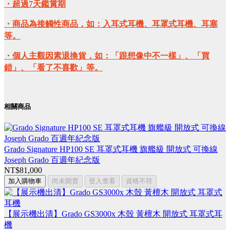
・超過7天鑑賞期
・商品為接觸性商品，如：入耳式耳機、耳罩式耳機、耳塞
等。
・個人主觀因素退換貨，如：「跟想像中不一樣」、「買
錯」、「看了不喜歡」等。
相關商品
Grado Signature HP100 SE 耳罩式耳機 旗艦級 開放式 可換線
Joseph Grado 百週年紀念版
NT$81,000
加入購物車
尚未開賣
登入查看
資格不符
【展示機出清】Grado GS3000x 木殼 黃檀木 開放式 耳罩式耳
機