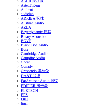
ASHIDAVOX
Astell&Kern
Audient
audiolab
ARRIBA 冠球
Austrian Audio
AZLA
Beyerdynamic 拜耳
Binary Acoustics
BGVP
Black Lion Audio
Bose
Cambridge Audio
Campfire Audio
Chord
Comply
Crescendo 護神朵
DA&T 谷津
EarAcoustic Audio 麗弦
EDIFIER 漫步者
ELETECH
EPZ
FiiO
final