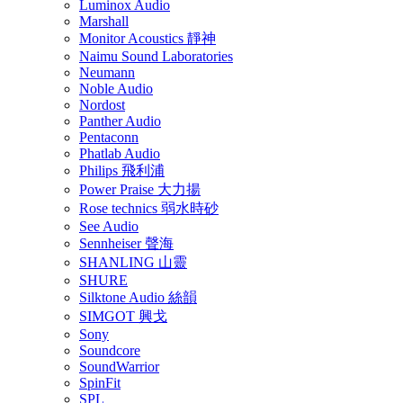
Luminox Audio
Marshall
Monitor Acoustics 靜神
Naimu Sound Laboratories
Neumann
Noble Audio
Nordost
Panther Audio
Pentaconn
Phatlab Audio
Philips 飛利浦
Power Praise 大力揚
Rose technics 弱水時砂
See Audio
Sennheiser 聲海
SHANLING 山靈
SHURE
Silktone Audio 絲韻
SIMGOT 興戈
Sony
Soundcore
SoundWarrior
SpinFit
SPL