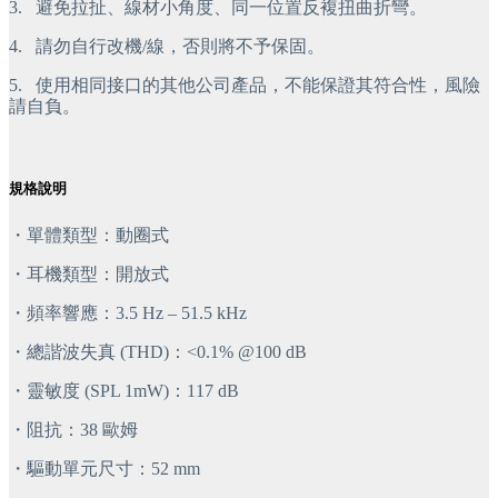
3.
 避免拉扯、線材小角度、同一位置反複扭曲折彎。
4.
 請勿自行改機/線，否則將不予保固。
5.
 使用相同接口的其他公司產品，不能保證其符合性，風險
請自負。
規格說明
・單體類型：動圈式
・耳機類型：開放式
・頻率響應：3.5 Hz – 51.5 kHz
・總諧波失真 (THD)：<0.1% @100 dB
・靈敏度 (SPL 1mW)：117 dB
・阻抗：38 歐姆
・驅動單元尺寸：52 mm