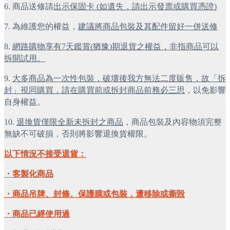
6. 商品送修請
出示保固卡 (如遺失，請出示發票或購買憑證)
7. 為維護您的權益，
建議將商品包裝及其配件留好一併送修
8. 
網路購物享有7天鑑賞(猶豫)期退貨之權益，非指商品可以
拆開試用。
9. 
大多商品為一次性包裝，破壞後我方無法二度販售，故「拆
封」視同購買，請在購買前或拆封商品前務必三思
，以免影響
自身權益。
10. 
退換貨僅限全新未拆封之商品
，商品包裝及內容物須完整
無缺不可破損，否則將影響退換貨權限。
以下情況不接受退貨：
・客製化商品
・商品吊牌、封條、保護膜或包裝，遭移除或撕毀
・商品已經使用過