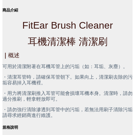
商品介紹
FitEar Brush Cleaner
耳機清潔棒 清潔刷
｜
概述
可用於清潔附著在耳機耳管上的污垢（如：耳垢、灰塵）。
・清潔耳管時，請確保耳管朝下。如果向上，清潔刷去除的污
垢容易掉入耳機裡。
・用力將清潔刷推入耳管可能會損壞耳機本身。清潔時，請勿
過分推刷，輕拿輕放即可。
・請勿強行清除滲透到耳管中的污垢，若無法用刷子清除污垢
請尋求經銷商進行維護。
規格說明