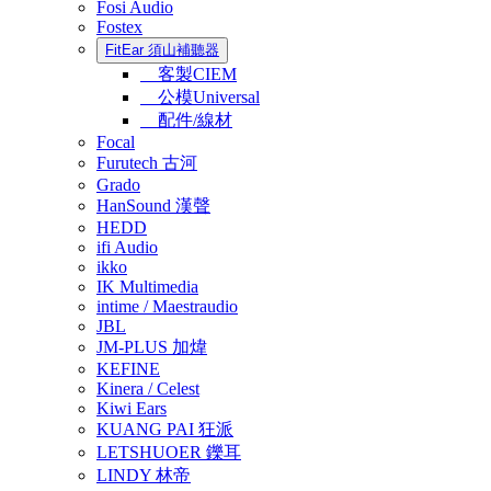
Fosi Audio
Fostex
FitEar 須山補聽器
客製CIEM
公模Universal
配件/線材
Focal
Furutech 古河
Grado
HanSound 漢聲
HEDD
ifi Audio
ikko
IK Multimedia
intime / Maestraudio
JBL
JM-PLUS 加煒
KEFINE
Kinera / Celest
Kiwi Ears
KUANG PAI 狂派
LETSHUOER 鑠耳
LINDY 林帝