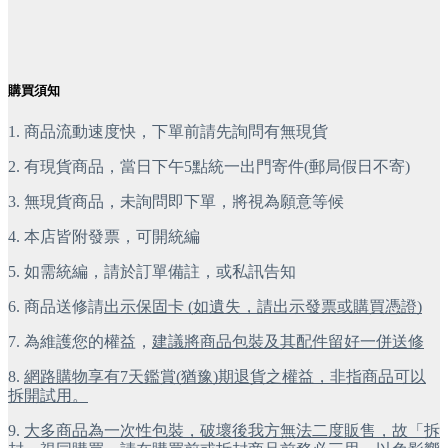
購買須知
1.
商品流動速度快，下單前請先詢問有無現貨
2.
有現貨商品，當日下午5點統一出門寄件(郵局假日不寄)
3.
無現貨商品，未詢問即下單，將視為願意等候
4.
本店皆附發票，可開統編
5.
如需統編，請於訂單備註，或私訊告知
6.
商品送修請
出示保固卡 (如遺失，請出示發票或購買憑證)
7.
為維護您的權益，
建議將商品包裝及其配件留好一併送修
8.
網路購物享有7天鑑賞(猶豫)期退貨之權益，非指商品可以
拆開試用。
9.
大多商品為一次性包裝，破壞後我方無法二度販售，故「拆