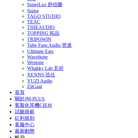
SuperLux 舒伯樂
Supra
TAGO STUDIO
TEAC
THIEAUDIO
TOPPING 拓品
TRIPOWIN
Tube Fans Audio 管迷
Ultimate Ears
Wavebone
Westone
Whakky Lab 瓦祈
XENNS 弦仕
YUZI Audio
ZiiGaat
首頁
關於JM-PLUS
客製化耳機CIEM
試聽規範
紅利規則
客服中心
最新動態
帳戶