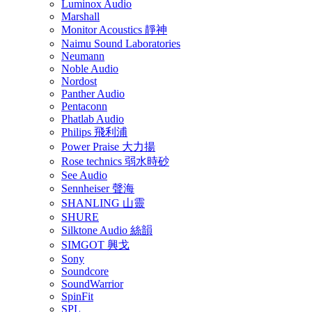
Luminox Audio
Marshall
Monitor Acoustics 靜神
Naimu Sound Laboratories
Neumann
Noble Audio
Nordost
Panther Audio
Pentaconn
Phatlab Audio
Philips 飛利浦
Power Praise 大力揚
Rose technics 弱水時砂
See Audio
Sennheiser 聲海
SHANLING 山靈
SHURE
Silktone Audio 絲韻
SIMGOT 興戈
Sony
Soundcore
SoundWarrior
SpinFit
SPL