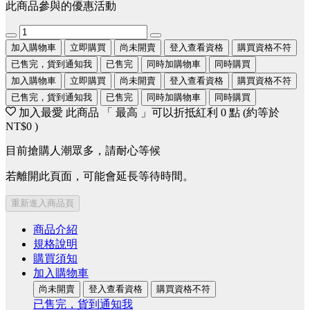
此商品參與的優惠活動
加入購物車
立即購買
尚未開賣
登入查看資格
購買資格不符
已售完，貨到通知我
已售完
同時加購物車
同時購買
加入購物車
立即購買
尚未開賣
登入查看資格
購買資格不符
已售完，貨到通知我
已售完
同時加購物車
同時購買
加入最愛
此商品 「 最高 」可以折抵紅利
0
點 (約等於
NT$0
)
目前搶購人潮眾多，請耐心等候
若離開此頁面，可能會延長等待時間。
重新進入商品頁
商品介紹
規格說明
購買須知
加入購物車
尚未開賣
登入查看資格
購買資格不符
已售完，貨到通知我