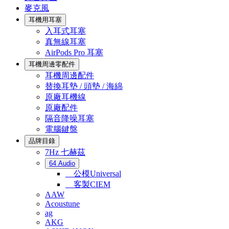
麥克風
耳機用耳塞
入耳式耳塞
真無線耳塞
AirPods Pro 耳塞
耳機周邊零配件
耳機周邊配件
替換耳墊 / 頭墊 / 海綿
原廠耳機線
原廠配件
隔音降噪耳塞
電腦鍵盤
品牌目錄
7Hz 七赫茲
64 Audio
公模Universal
客製CIEM
AAW
Acoustune
ag
AKG