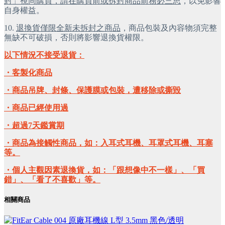
封」視同購買，請在購買前或拆封商品前務必三思
，以免影響
自身權益。
10.
退換貨僅限全新未拆封之商品
，商品包裝及內容物須完整
無缺不可破損，否則將影響退換貨權限。
以下情況不接受退貨：
・客製化商品
・商品吊牌、封條、保護膜或包裝，遭移除或撕毀
・商品已經使用過
・超過7天鑑賞期
・商品為接觸性商品，如：入耳式耳機、耳罩式耳機、耳塞
等。
・個人主觀因素退換貨，如：「跟想像中不一樣」、「買
錯」、「看了不喜歡」等。
相關商品