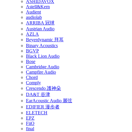
ASHIDAVOX
Astell&Kern
Audient
audiolab
ARRIBA 冠球
Austrian Audio
AZLA
Beyerdynamic 拜耳
Binary Acoustics
BGVP
Black Lion Audio
Bose
Cambridge Audio
Campfire Audio
Chord
Comply
Crescendo 護神朵
DA&T 谷津
EarAcoustic Audio 麗弦
EDIFIER 漫步者
ELETECH
EPZ
FiiO
final