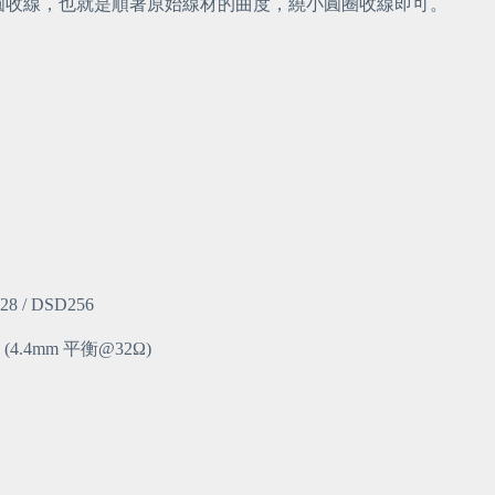
圓收線，也就是順著原始線材的曲度，繞小圓圈收線即可。
8 / DSD256
 (4.4mm 平衡@32Ω)