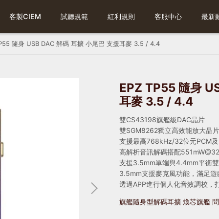
客製CIEM
試聽規範
紅利規則
客服中心
最新
TP55 隨身 USB DAC 解碼 耳擴 小尾巴 支援耳麥 3.5 / 4.4
EPZ TP55 隨身 
耳麥 3.5 / 4.4
雙CS43198旗艦級DAC晶片
雙SGM8262獨立高效能放大晶
支援最高768kHz/32位元PCM及
高解析音訊解碼搭配551mW@
支援3.5mm單端與4.4mm平
3.5mm支援麥克風功能，滿足
透過APP進行個人化音效調校，
旗艦隨身型解碼耳擴 煥芯旗艦 