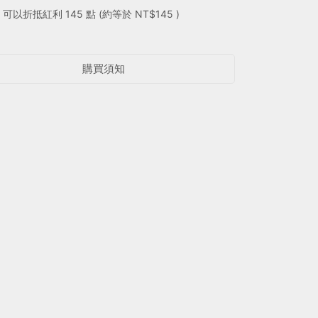
 」可以折抵紅利
145
點 (約等於
NT$145
)
購買須知
巴