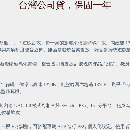
台灣公司貨，保固一年
監聽」、「遊戲音效」於一身的旗艦級便攜解碼耳放。內建雙 CS4319
與高解析度聲音還原。無論是發燒音樂播放、錄音監聽或遊戲競技
表面以漸層陽極氧化處理，配合透明視窗設計展現內部晶片細節。
DSD256 原生解碼，信噪比高達 135dB，動態範圍亦超過 135dB，幾
與監聽耳機。
內建 UAC 1.0 模式可相容於 Switch、PS5、PC 等平
定位精準度。
 10 段 EQ 調整，可搭配專屬 APP 進行 PEQ 個人化設