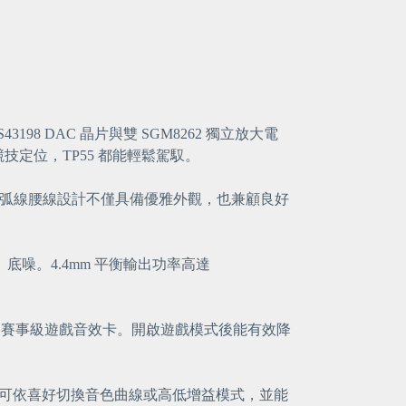
8 DAC 晶片與雙 SGM8262 獨立放大電
定位，TP55 都能輕鬆駕馭。
機身弧線腰線設計不僅具備優雅外觀，也兼顧良好
乎「0」底噪。4.4mm 平衡輸出功率高達
台，化身為賽事級遊戲音效卡。開啟遊戲模式後能有效降
定。使用者可依喜好切換音色曲線或高低增益模式，並能