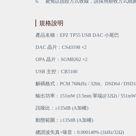
6.
避免以扭絞方式收線，請採用順收方式繞
規格說明
產品名稱：EPZ TP55 USB DAC 小尾巴
DAC 晶片：CS43198 ×2
OPA 晶片：SGM8262 ×2
USB 主控：CB5100
解碼格式：PCM 768kHz / 32bit、DSD64 / DSD12
輸出功率：151mW (3.5mm 單端@32Ω) / 551mW
訊噪比：≥135dB (A加權)
動態範圍：≥135dB (A加權)
總諧波失真+噪音：0.000140% (1kHz/32Ω)