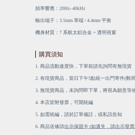
頻率響應：20Hz–40kHz
輸出端子：3.5mm 單端 / 4.4mm 平衡
機身材質：7 系航太鋁合金 + 透明視窗
購買須知
1. 商品流動速度快，下單前請先詢問有無現貨
2. 有現貨商品，當日下午5點統一出門寄件(郵
3. 無現貨商品，未詢問即下單，將視為願意等
4. 本店皆附發票，可開統編
5. 如需統編，請於訂單備註，或私訊告知
6. 商品送修請
出示保固卡 (如遺失，請出示發票