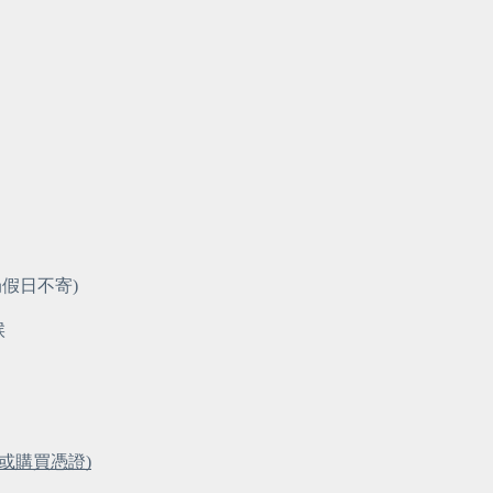
局假日不寄)
候
或購買憑證)