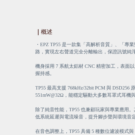
｜
概述
・EPZ TP55 是一款集「高解析音質」、「專業
路，實現左右聲道完全分離輸出，保證訊號純淨
機身採用 7 系航太鋁材 CNC 精密加工，
握持感。
TP55 最高支援 768kHz/32bit PCM 與 
551mW@32Ω，能穩定驅動大多數耳罩式耳機
除了純音性能，TP55 也兼顧玩家與專業應用。其
低系統延遲與電流噪音，提升腳步聲與環境音
在音色調整上，TP55 具備 5 種數位濾波模式與