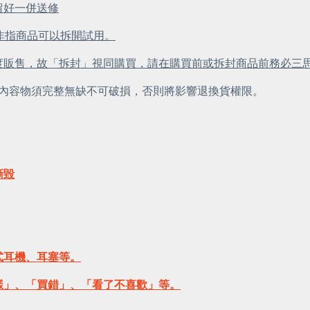
留好一併送修
，非指商品可以拆開試用。
度販售，故「拆封」視同購買，請在購買前或拆封商品前務必三
內容物須完整無缺不可破損，否則將影響退換貨權限。
撕毀
式耳機、耳塞等。
樣」、「買錯」、「看了不喜歡」等。