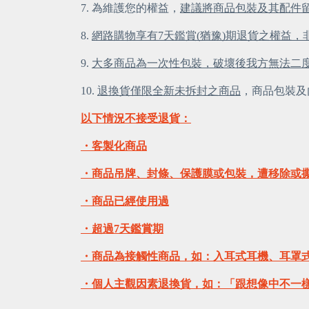
7. 為維護您的權益，
建議將商品包裝及其配件
8.
網路購物享有7天鑑賞(猶豫)期退貨之權益
9.
大多商品為一次性包裝，破壞後我方無法二
10.
退換貨僅限全新未拆封之商品
，商品包裝及
以下情況不接受退貨：
・客製化商品
・商品吊牌、封條、保護膜或包裝，遭移除或
・商品已經使用過
・超過7天鑑賞期
・商品為接觸性商品，如：入耳式耳機、耳罩
・個人主觀因素退換貨，如：「跟想像中不一