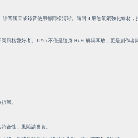
會議、語音聊天或錄音使用都同樣清晰。隨附 4 股無氧銅強化線
格愛好者。TP55 不僅是隨身 Hi-Fi 解碼耳放，更是創作
。
曲折彎。
其符合性，風險請自負。