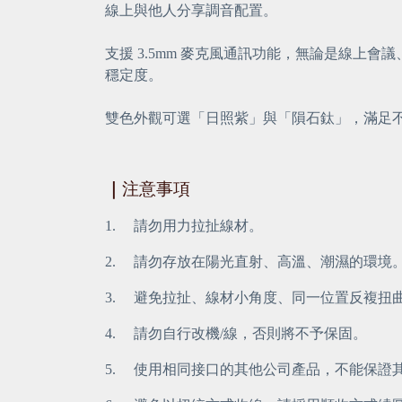
線上與他人分享調音配置。
支援 3.5mm 麥克風通訊功能，無論是線上
穩定度。
雙色外觀可選「日照紫」與「隕石鈦」，滿足不同風
｜
注意事項
1.
請勿用力拉扯線材。
2.
請勿存放在陽光直射、高溫、潮濕的環境
3.
避免拉扯、線材小角度、同一位置反複扭
4.
請勿自行改機/線，否則將不予保固。
5.
使用相同接口的其他公司產品，不能保證