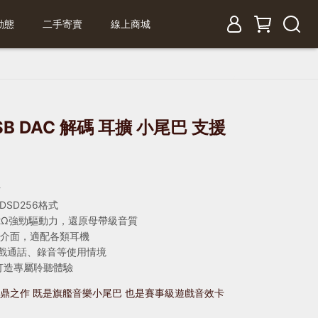
動態
二手寄賣
線上商城
USB DAC 解碼 耳擴 小尾巴 支援
片
DSD256格式
32Ω強勁驅動力，還原母帶級音質
衡雙介面，適配各類耳機
遊戲通話、錄音等使用情境
打造專屬聆聽體驗
問鼎之作 既是旗艦音樂小尾巴 也是賽事級遊戲音效卡