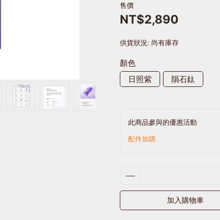
售價
NT$2,890
供貨狀況:
尚有庫存
顏色
日照紫
隕石鈦
此商品參與的優惠活動
配件加購
加入購物車