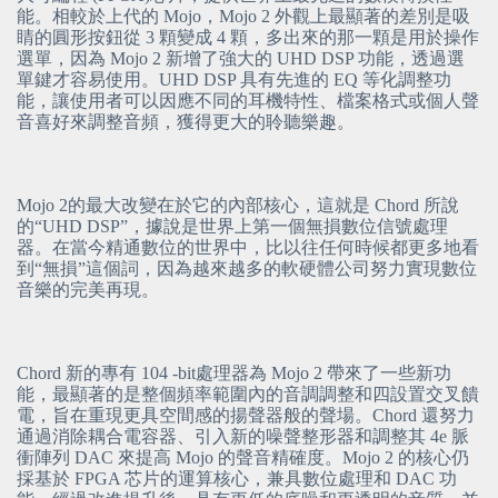
能。相較於上代的 Mojo，Mojo 2 外觀上最顯著的差別是吸
睛的圓形按鈕從 3 顆變成 4 顆，多出來的那一顆是用於操作
選單，因為 Mojo 2 新增了強大的 UHD DSP 功能，透過選
單鍵才容易使用。UHD DSP 具有先進的 EQ 等化調整功
能，讓使用者可以因應不同的耳機特性、檔案格式或個人聲
音喜好來調整音頻，獲得更大的聆聽樂趣。
Mojo 2的最大改變在於它的內部核心，這就是 Chord 所說
的“UHD DSP”，據說是世界上第一個無損數位信號處理
器。在當今精通數位的世界中，比以往任何時候都更多地看
到“無損”這個詞，因為越來越多的軟硬體公司努力實現數位
音樂的完美再現。
Chord 新的專有 104 -bit處理器為 Mojo 2 帶來了一些新功
能，最顯著的是整個頻率範圍內的音調調整和四設置交叉饋
電，旨在重現更具空間感的揚聲器般的聲場。Chord 還努力
通過消除耦合電容器、引入新的噪聲整形器和調整其 4e 脈
衝陣列 DAC 來提高 Mojo 的聲音精確度。Mojo 2 的核心仍
採基於 FPGA 芯片的運算核心，兼具數位處理和 DAC 功