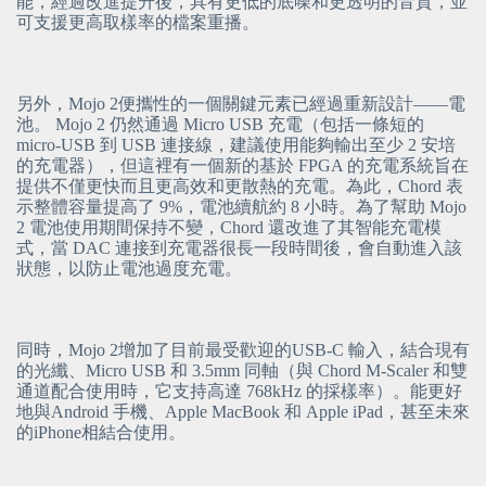
能，經過改進提升後，具有更低的底噪和更透明的音質，並
可支援更高取樣率的檔案重播。
另外，Mojo 2便攜性的一個關鍵元素已經過重新設計——電
池。 Mojo 2 仍然通過 Micro USB 充電（包括一條短的
micro-USB 到 USB 連接線，建議使用能夠輸出至少 2 安培
的充電器），但這裡有一個新的基於 FPGA 的充電系統旨在
提供不僅更快而且更高效和更散熱的充電。為此，Chord 表
示整體容量提高了 9%，電池續航約 8 小時。為了幫助 Mojo
2 電池使用期間保持不變，Chord 還改進了其智能充電模
式，當 DAC 連接到充電器很長一段時間後，會自動進入該
狀態，以防止電池過度充電。
同時，Mojo 2增加了目前最受歡迎的USB-C 輸入，結合現有
的光纖、Micro USB 和 3.5mm 同軸（與 Chord M-Scaler 和雙
通道配合使用時，它支持高達 768kHz 的採樣率）。能更好
地與Android 手機、Apple MacBook 和 Apple iPad，甚至未來
的iPhone相結合使用。