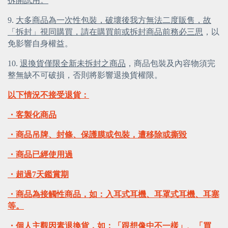
拆開試用。
9. 
大多商品為一次性包裝，破壞後我方無法二度販售，故
「拆封」視同購買，請在購買前或拆封商品前務必三思
，以
免影響自身權益。
10. 
退換貨僅限全新未拆封之商品
，商品包裝及內容物須完
整無缺不可破損，否則將影響退換貨權限。
以下情況不接受退貨：
・客製化商品
・商品吊牌、封條、保護膜或包裝，遭移除或撕毀
・商品已經使用過
・超過7天鑑賞期
・商品為接觸性商品，如：入耳式耳機、耳罩式耳機、耳塞
等。
・個人主觀因素退換貨，如：「跟想像中不一樣」、「買