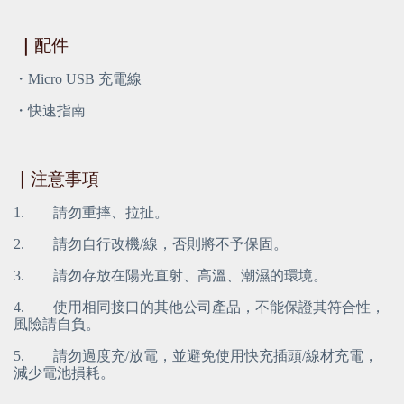
｜
配件
・Micro USB 充電線
・快速指南
｜
注意事項
1. 請勿重摔、拉扯。
2. 請勿自行改機/線，否則將不予保固。
3. 請勿存放在陽光直射、高溫、潮濕的環境。
4. 使用相同接口的其他公司產品，不能保證其符合性，
風險請自負。
5. 請勿過度充/放電，並避免使用快充插頭/線材充電，
減少電池損耗。