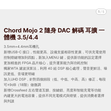
1
/
5
Chord Mojo 2 隨身 DAC 解碼 耳擴 一
體機 3.5/4.4
3.5mm+4.4mm耳機孔
新增USB-C 接口，性能更高、設備支援相容性更廣，可供充電使用
控制燈鍵增加到四點，新加入MENU 鍵，提供新功能的設定選擇
更加精進的 FPGA 晶片核心，提升運算能力與功耗控制
獨家WTA 濾波演算法，利用 40 組 DSP 核心處理，聲音更鮮活、噪
訊更低、音場更明確
加入UHD DSP，針對四個頻段（低、中低、中高、高）修正，每段
可±9dB（18階）做微調
新增Crossfeed 左右聲道互饋、按鍵鎖、亮度和智能充電等功能
內建更大的電池容量，提供不同充電模式與燈號，提供消費者選擇
與判讀