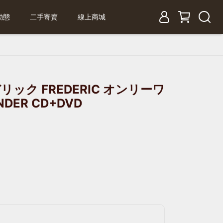
動態
二手寄賣
線上商城
ック FREDERIC オンリーワ
DER CD+DVD