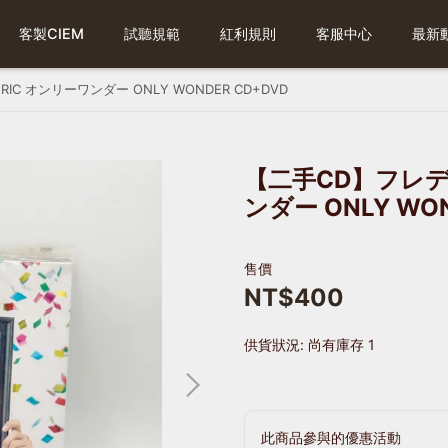
客製CIEM
試聽規範
紅利規則
客服中心
最新
IC オンリーワンダー ONLY WONDER CD+DVD
【二手CD】フレデリ
ンダー ONLY WON
售價
NT$400
供貨狀況:
尚有庫存 1
此商品參與的優惠活動