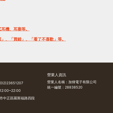
式耳機、耳塞等。
樣」、「買錯」、「看了不喜歡」等。
營業人資訊
營業人名稱：加煒電子有限公司
2)23651207
統一編號：28838520
:00~22:00
市中正區羅斯福路四段