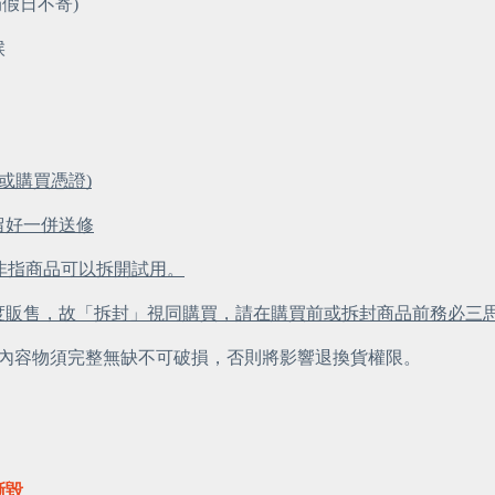
局假日不寄)
候
或購買憑證)
留好一併送修
，非指商品可以拆開試用。
度販售，故「拆封」視同購買，請在購買前或拆封商品前務必三
內容物須完整無缺不可破損，否則將影響退換貨權限。
撕毀