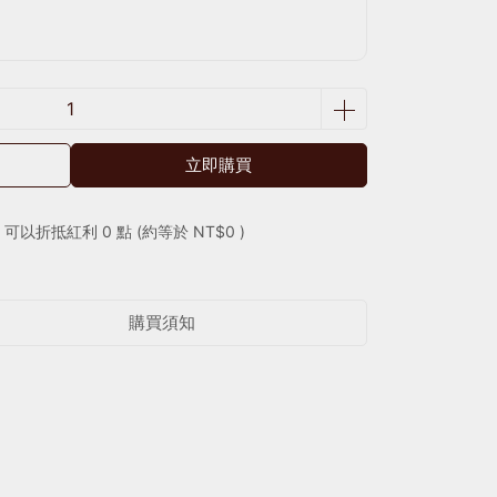
立即購買
 」可以折抵紅利
0
點 (約等於
NT$0
)
購買須知