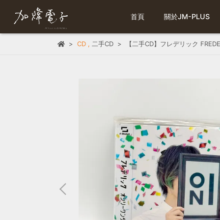
首頁
關於JM-PLUS
CD
,
二手CD
【二手CD】フレデリック FREDER