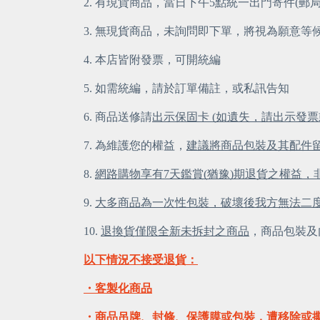
2. 有現貨商品，當日下午5點統一出門寄件(郵
3. 無現貨商品，未詢問即下單，將視為願意等
4. 本店皆附發票，可開統編
5. 如需統編，請於訂單備註，或私訊告知
6. 商品送修請
出示保固卡 (如遺失，請出示發票
7. 為維護您的權益，
建議將商品包裝及其配件
8.
網路購物享有7天鑑賞(猶豫)期退貨之權益
9.
大多商品為一次性包裝，破壞後我方無法二
10.
退換貨僅限全新未拆封之商品
，商品包裝及
以下情況不接受退貨：
・客製化商品
・商品吊牌、封條、保護膜或包裝，遭移除或