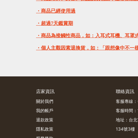
・商品已經使用過
・超過7天鑑賞期
・商品為接觸性商品，如：入耳式耳機、耳罩
・個人主觀因素退換貨，如：「跟想像中不一
店家資訊
聯絡資訊
關於我們
客服專線：(0
我的帳戶
客服時間：12
退款政策
地址：台北
隱私政策
134號3樓