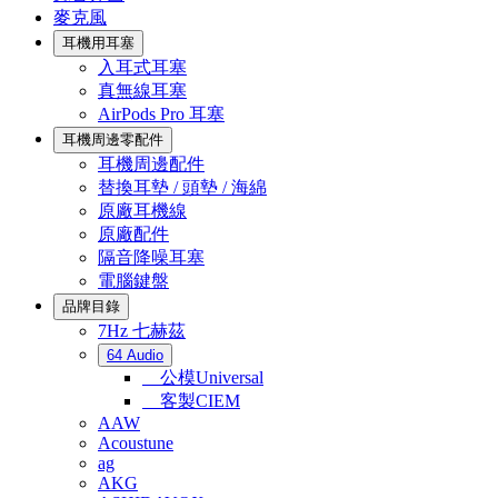
麥克風
耳機用耳塞
入耳式耳塞
真無線耳塞
AirPods Pro 耳塞
耳機周邊零配件
耳機周邊配件
替換耳墊 / 頭墊 / 海綿
原廠耳機線
原廠配件
隔音降噪耳塞
電腦鍵盤
品牌目錄
7Hz 七赫茲
64 Audio
公模Universal
客製CIEM
AAW
Acoustune
ag
AKG