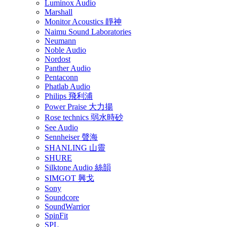
Luminox Audio
Marshall
Monitor Acoustics 靜神
Naimu Sound Laboratories
Neumann
Noble Audio
Nordost
Panther Audio
Pentaconn
Phatlab Audio
Philips 飛利浦
Power Praise 大力揚
Rose technics 弱水時砂
See Audio
Sennheiser 聲海
SHANLING 山靈
SHURE
Silktone Audio 絲韻
SIMGOT 興戈
Sony
Soundcore
SoundWarrior
SpinFit
SPL