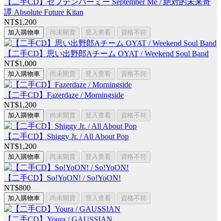
【二手CD】セプテンバーミー September Me / 絶対的未来奇
譚 Absolute Future Kitan
NT$1,200
加入購物車
尚未開賣
登入查看
資格不符
【二手CD】思い出野郎Aチーム OYAT / Weekend Soul Band
NT$1,000
加入購物車
尚未開賣
登入查看
資格不符
【二手CD】Fazerdaze / Morningside
NT$1,200
加入購物車
尚未開賣
登入查看
資格不符
【二手CD】Shiggy Jr. / All About Pop
NT$1,200
加入購物車
尚未開賣
登入查看
資格不符
【二手CD】So!YoON! / So!YoON!
NT$800
加入購物車
尚未開賣
登入查看
資格不符
【二手CD】Youra / GAUSSIAN