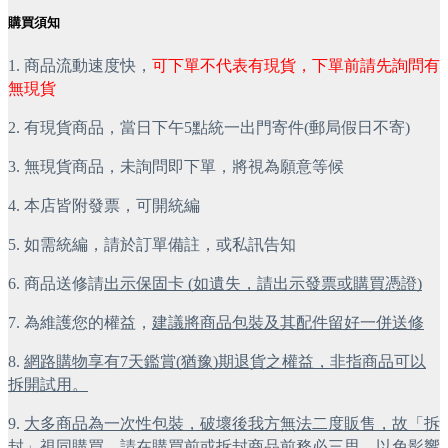
購買須知
1. 商品流動速度快，
可下單不代表有現貨，下單前請先詢問有
無現貨
2. 有現貨商品，當日下午5點統一出門寄件(郵局假日不寄)
3. 無現貨商品，未詢問即下單，將視為願意等候
4. 本店皆附發票，可開統編
5. 如需統編，請於訂單備註，或私訊告知
6. 商品送修請
出示保固卡 (如遺失，請出示發票或購買憑證)
7. 為維護您的權益，
建議將商品包裝及其配件留好一併送修
8.
網路購物享有7天鑑賞(猶豫)期退貨之權益，非指商品可以
拆開試用。
9.
大多商品為一次性包裝，破壞後我方無法二度販售，故「拆
封」視同購買，請在購買前或拆封商品前務必三思
，以免影響