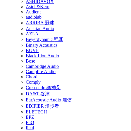
ASHIDAVOX
Astell&Kern
Audient
audiolab
ARRIBA 冠球
Austrian Audio
AZLA
Beyerdynamic 拜耳
Binary Acoustics
BGVP
Black Lion Audio
Bose
Cambridge Audio
Campfire Audio
Chord
Comply
Crescendo 護神朵
DA&T 谷津
EarAcoustic Audio 麗弦
EDIFIER 漫步者
ELETECH
EPZ
FiiO
final