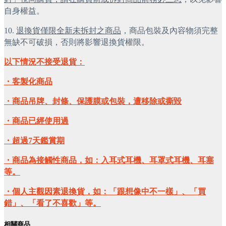
自身權益。
10.
退換貨僅限全新未拆封之商品
，商品包裝及內容物須完整
無缺不可破損，否則將影響退換貨權限。
以下情況不接受退貨：
・客製化商品
・商品吊牌、封條、保護膜或包裝，遭移除或撕毀
・商品已經使用過
・超過7天鑑賞期
・商品為接觸性商品，如：入耳式耳機、耳罩式耳機、耳塞
等。
・個人主觀因素退換貨，如：「跟想像中不一樣」、「買
錯」、「看了不喜歡」等。
相關商品