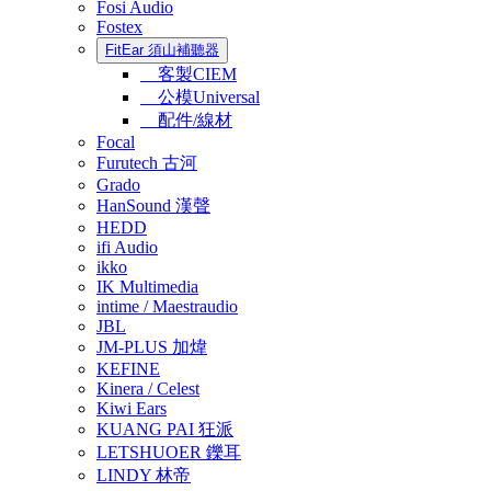
Fosi Audio
Fostex
FitEar 須山補聽器
客製CIEM
公模Universal
配件/線材
Focal
Furutech 古河
Grado
HanSound 漢聲
HEDD
ifi Audio
ikko
IK Multimedia
intime / Maestraudio
JBL
JM-PLUS 加煒
KEFINE
Kinera / Celest
Kiwi Ears
KUANG PAI 狂派
LETSHUOER 鑠耳
LINDY 林帝