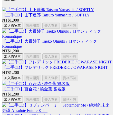
【二手CD】山下達郎 Tatsuro Yamashita / SOFTLY
NT$1,000
加入購物車
尚未開賣
登入查看
資格不符
【二手CD】大貫妙子 Taeko Ohnuki / ロマンティック
Romantique
NT$1,200
加入購物車
尚未開賣
登入查看
資格不符
【二手CD】フレデリック FREDERIC / OWARASE NIGHT
NT$1,200
加入購物車
尚未開賣
登入查看
資格不符
【二手CD】百合花 / 燒金蕉 簽名版
NT$1,200
加入購物車
尚未開賣
登入查看
資格不符