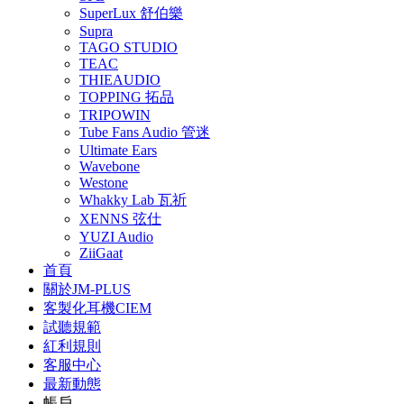
SuperLux 舒伯樂
Supra
TAGO STUDIO
TEAC
THIEAUDIO
TOPPING 拓品
TRIPOWIN
Tube Fans Audio 管迷
Ultimate Ears
Wavebone
Westone
Whakky Lab 瓦祈
XENNS 弦仕
YUZI Audio
ZiiGaat
首頁
關於JM-PLUS
客製化耳機CIEM
試聽規範
紅利規則
客服中心
最新動態
帳戶