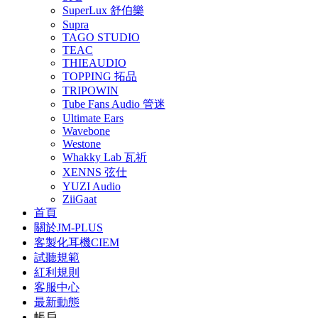
SuperLux 舒伯樂
Supra
TAGO STUDIO
TEAC
THIEAUDIO
TOPPING 拓品
TRIPOWIN
Tube Fans Audio 管迷
Ultimate Ears
Wavebone
Westone
Whakky Lab 瓦祈
XENNS 弦仕
YUZI Audio
ZiiGaat
首頁
關於JM-PLUS
客製化耳機CIEM
試聽規範
紅利規則
客服中心
最新動態
帳戶