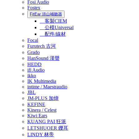
Fosi Audio
Fostex
FitEar 須山補聽器
客製CIEM
公模Universal
配件/線材
Focal
Furutech 古河
Grado
HanSound 漢聲
HEDD
ifi Audio
ikko
IK Multimedia
intime / Maestraudio
JBL
JM-PLUS 加煒
KEFINE
Kinera / Celest
Kiwi Ears
KUANG PAI 狂派
LETSHUOER 鑠耳
LINDY 林帝