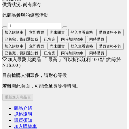
供貨狀況:
尚有庫存
此商品參與的優惠活動
加入購物車
立即購買
尚未開賣
登入查看資格
購買資格不符
已售完，貨到通知我
已售完
同時加購物車
同時購買
加入購物車
立即購買
尚未開賣
登入查看資格
購買資格不符
已售完，貨到通知我
已售完
同時加購物車
同時購買
加入最愛
此商品 「 最高 」可以折抵紅利
100
點 (約等於
NT$100
)
目前搶購人潮眾多，請耐心等候
若離開此頁面，可能會延長等待時間。
重新進入商品頁
商品介紹
規格說明
購買須知
加入購物車