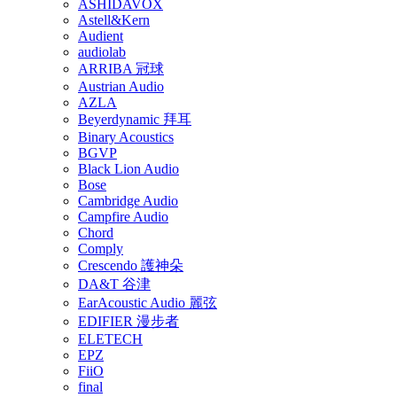
ASHIDAVOX
Astell&Kern
Audient
audiolab
ARRIBA 冠球
Austrian Audio
AZLA
Beyerdynamic 拜耳
Binary Acoustics
BGVP
Black Lion Audio
Bose
Cambridge Audio
Campfire Audio
Chord
Comply
Crescendo 護神朵
DA&T 谷津
EarAcoustic Audio 麗弦
EDIFIER 漫步者
ELETECH
EPZ
FiiO
final