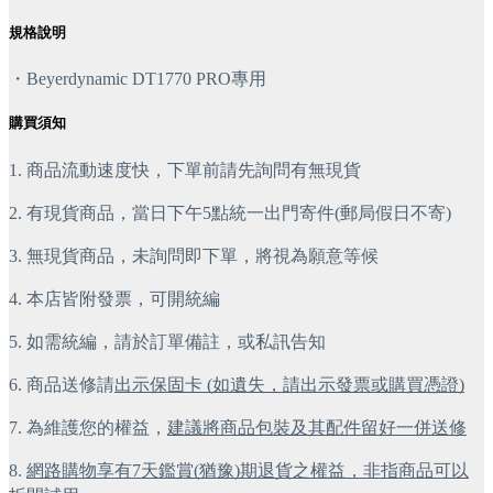
規格說明
・Beyerdynamic DT1770 PRO專用
購買須知
1. 商品流動速度快，下單前請先詢問有無現貨
2. 有現貨商品，當日下午5點統一出門寄件(郵局假日不寄)
3. 無現貨商品，未詢問即下單，將視為願意等候
4. 本店皆附發票，可開統編
5. 如需統編，請於訂單備註，或私訊告知
6. 商品送修請
出示保固卡 (如遺失，請出示發票或購買憑證)
7. 為維護您的權益，
建議將商品包裝及其配件留好一併送修
8. 
網路購物享有7天鑑賞(猶豫)期退貨之權益，非指商品可以