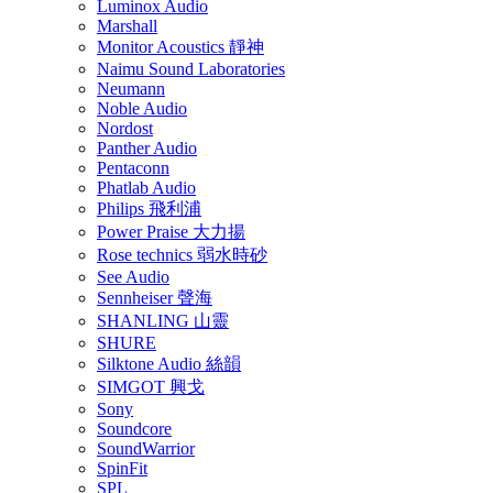
Luminox Audio
Marshall
Monitor Acoustics 靜神
Naimu Sound Laboratories
Neumann
Noble Audio
Nordost
Panther Audio
Pentaconn
Phatlab Audio
Philips 飛利浦
Power Praise 大力揚
Rose technics 弱水時砂
See Audio
Sennheiser 聲海
SHANLING 山靈
SHURE
Silktone Audio 絲韻
SIMGOT 興戈
Sony
Soundcore
SoundWarrior
SpinFit
SPL