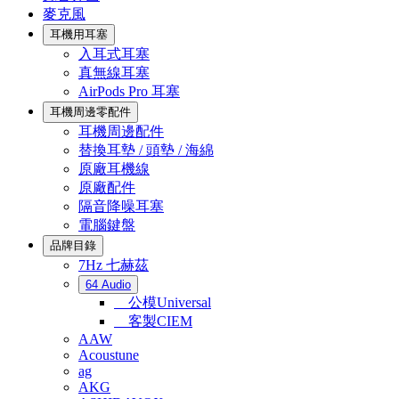
麥克風
耳機用耳塞
入耳式耳塞
真無線耳塞
AirPods Pro 耳塞
耳機周邊零配件
耳機周邊配件
替換耳墊 / 頭墊 / 海綿
原廠耳機線
原廠配件
隔音降噪耳塞
電腦鍵盤
品牌目錄
7Hz 七赫茲
64 Audio
公模Universal
客製CIEM
AAW
Acoustune
ag
AKG