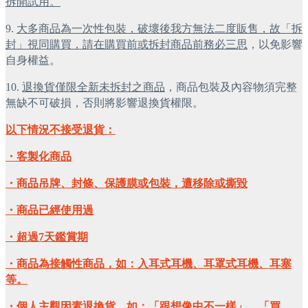
拆開試用。
9. 
大多商品為一次性包裝，破壞後我方無法二度販售，故「拆
封」視同購買，請在購買前或拆封商品前務必三思
，以免影響
自身權益。
10. 
退換貨僅限全新未拆封之商品
，商品包裝及內容物須完整
無缺不可破損，否則將影響退換貨權限。
以下情況不接受退貨：
・客製化商品
・商品吊牌、封條、保護膜或包裝，遭移除或撕毀
・商品已經使用過
・超過7天鑑賞期
・商品為接觸性商品，如：入耳式耳機、耳罩式耳機、耳塞
等。
・個人主觀因素退換貨，如：「跟想像中不一樣」、「買