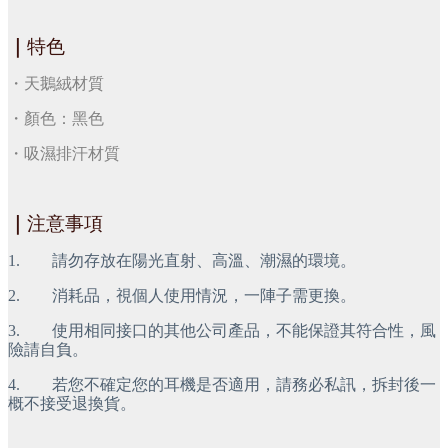
｜
特色
・天鵝絨材質
・顏色：黑色
・吸濕排汗材質
｜
注意事項
1.        請勿存放在陽光直射、高溫、潮濕的環境。
2.        消耗品，視個人使用情況，一陣子需更換。
3.        使用相同接口的其他公司產品，不能保證其符合性，風
險請自負。
4.        若您不確定您的耳機是否適用，請務必私訊，拆封後一
概不接受退換貨。