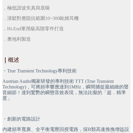
．極低諧波失真與底噪
．清鬆對應阻抗範圍10~300歐姆耳機
．Hi-End軍用級高階零件打造
．奧地利製造
｜
概述
・True Transient Technology專利技術
Austrian Audio獨家研發的專利技術 TTT (True Transient 
Technology)，可將頻率響應達到1MHz，瞬間捕捉最細緻的聲
音細節！達到驚艷的瞬態音效表現，無法比擬的「超．精準
度」
・創新的電路設計
內建頻率寬廣、全平衡電壓回授電路，採B類高速推挽增益設