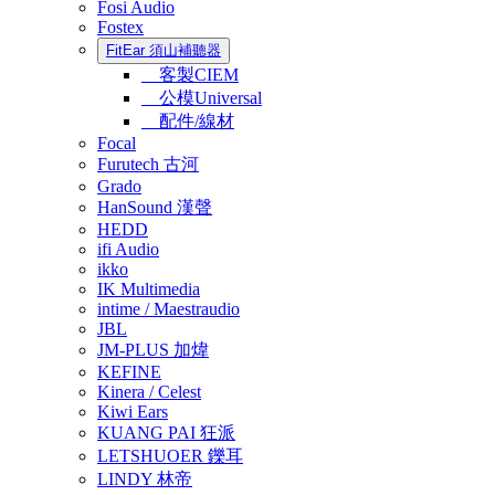
Fosi Audio
Fostex
FitEar 須山補聽器
客製CIEM
公模Universal
配件/線材
Focal
Furutech 古河
Grado
HanSound 漢聲
HEDD
ifi Audio
ikko
IK Multimedia
intime / Maestraudio
JBL
JM-PLUS 加煒
KEFINE
Kinera / Celest
Kiwi Ears
KUANG PAI 狂派
LETSHUOER 鑠耳
LINDY 林帝