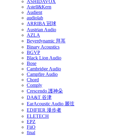
ASHIDAVOX
Astell&Kern
Audient
audiolab
ARRIBA 冠球
Austrian Audio
AZLA
Beyerdynamic 拜耳
Binary Acoustics
BGVP
Black Lion Audio
Bose
Cambridge Audio
Campfire Audio
Chord
Comply
Crescendo 護神朵
DA&T 谷津
EarAcoustic Audio 麗弦
EDIFIER 漫步者
ELETECH
EPZ
FiiO
final