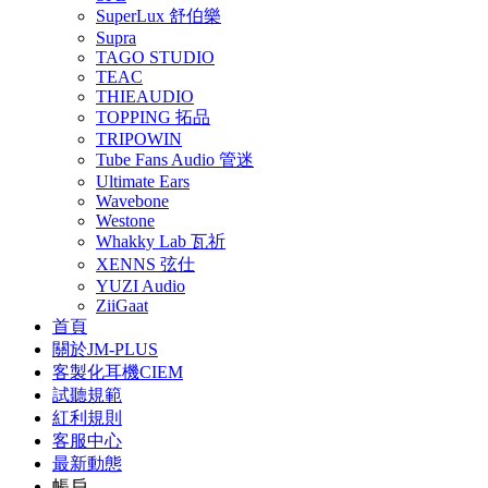
SuperLux 舒伯樂
Supra
TAGO STUDIO
TEAC
THIEAUDIO
TOPPING 拓品
TRIPOWIN
Tube Fans Audio 管迷
Ultimate Ears
Wavebone
Westone
Whakky Lab 瓦祈
XENNS 弦仕
YUZI Audio
ZiiGaat
首頁
關於JM-PLUS
客製化耳機CIEM
試聽規範
紅利規則
客服中心
最新動態
帳戶