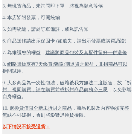
3. 無現貨商品，未詢問即下單，將視為願意等候
4. 本店皆附發票，可開統編
5. 如需統編，請於訂單備註，或私訊告知
6. 商品送修請
出示保固卡 (如遺失，請出示發票或購買憑證)
7. 為維護您的權益，
建議將商品包裝及其配件留好一併送修
8. 
網路購物享有7天鑑賞(猶豫)期退貨之權益，非指商品可以
拆開試用。
9. 
大多商品為一次性包裝，破壞後我方無法二度販售，故「拆
封」視同購買，請在購買前或拆封商品前務必三思
，以免影響
自身權益。
10. 
退換貨僅限全新未拆封之商品
，商品包裝及內容物須完整
無缺不可破損，否則將影響退換貨權限。
以下情況不接受退貨：