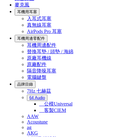
麥克風
耳機用耳塞
入耳式耳塞
真無線耳塞
AirPods Pro 耳塞
耳機周邊零配件
耳機周邊配件
替換耳墊 / 頭墊 / 海綿
原廠耳機線
原廠配件
隔音降噪耳塞
電腦鍵盤
品牌目錄
7Hz 七赫茲
64 Audio
公模Universal
客製CIEM
AAW
Acoustune
ag
AKG