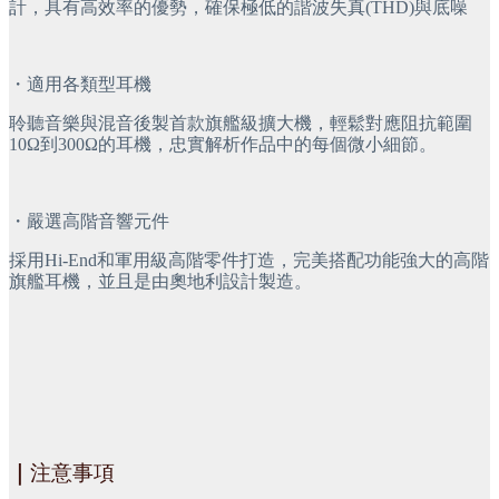
計，具有高效率的優勢，確保極低的諧波失真(THD)與底噪
・適用各類型耳機
聆聽音樂與混音後製首款旗艦級擴大機，輕鬆對應阻抗範圍
10Ω到300Ω的耳機，忠實解析作品中的每個微小細節。
・嚴選高階音響元件
採用Hi-End和軍用級高階零件打造，完美搭配功能強大的高階
旗艦耳機，並且是由奧地利設計製造。
｜
注意事項