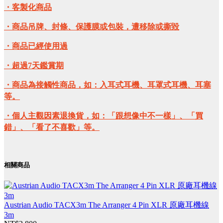
・客製化商品
・商品吊牌、封條、保護膜或包裝，遭移除或撕毀
・商品已經使用過
・超過7天鑑賞期
・商品為接觸性商品，如：入耳式耳機、耳罩式耳機、耳塞
等。
・個人主觀因素退換貨，如：「跟想像中不一樣」、「買
錯」、「看了不喜歡」等。
相關商品
Austrian Audio TACX3m The Arranger 4 Pin XLR 原廠耳機線
3m