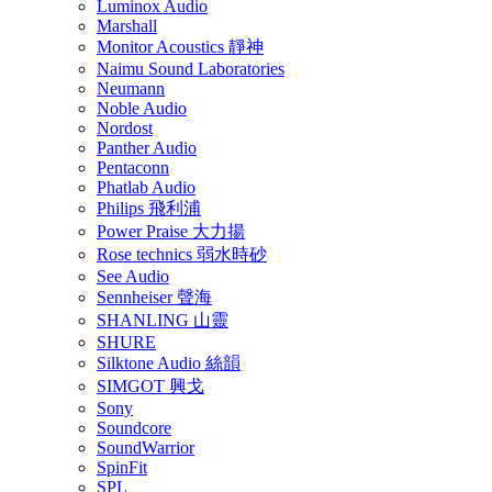
Luminox Audio
Marshall
Monitor Acoustics 靜神
Naimu Sound Laboratories
Neumann
Noble Audio
Nordost
Panther Audio
Pentaconn
Phatlab Audio
Philips 飛利浦
Power Praise 大力揚
Rose technics 弱水時砂
See Audio
Sennheiser 聲海
SHANLING 山靈
SHURE
Silktone Audio 絲韻
SIMGOT 興戈
Sony
Soundcore
SoundWarrior
SpinFit
SPL