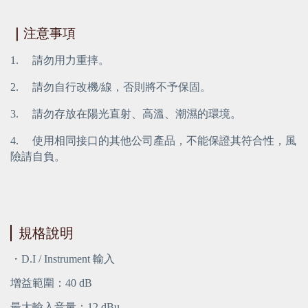
｜
注意事項
1.     請勿用力重摔。
2.     請勿自行改機/線，否則將不予保固。
3.     請勿存放在陽光直射、高溫、潮濕的環境。
4.     使用相同接口的其他公司產品，不能保證其符合性，風
險請自負。
規格說明
・D.I / Instrument 輸入
增益範圍：40 dB
最大輸入音量：12 dBu