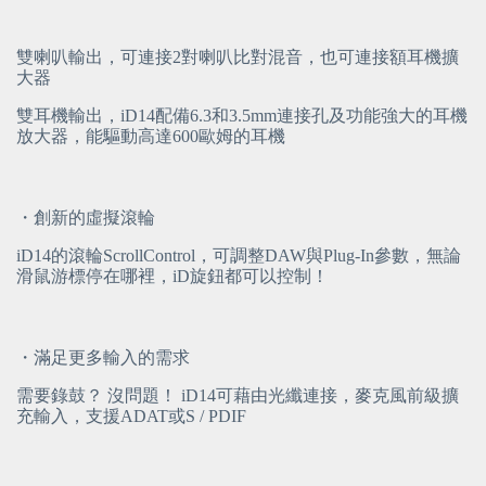
雙喇叭輸出，可連接2對喇叭比對混音，也可連接額耳機擴
大器
雙耳機輸出，iD14配備6.3和3.5mm連接孔及功能強大的耳機
放大器，能驅動高達600歐姆的耳機
・創新的虛擬滾輪
iD14的滾輪ScrollControl，可調整DAW與Plug-In參數，無論
滑鼠游標停在哪裡，iD旋鈕都可以控制！
・滿足更多輸入的需求
需要錄鼓？ 沒問題！ iD14可藉由光纖連接，麥克風前級擴
充輸入，支援ADAT或S / PDIF