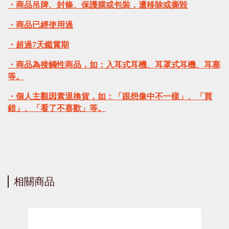
・商品吊牌、封條、保護膜或包裝，遭移除或撕毀
・商品已經使用過
・超過7天鑑賞期
・商品為接觸性商品，如：入耳式耳機、耳罩式耳機、耳塞
等。
・個人主觀因素退換貨，如：「跟想像中不一樣」、「買
錯」、「看了不喜歡」等。
相關商品