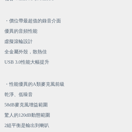
・價位帶最超值的錄音介面
優異的音頻性能
虛擬滾輪設計
全金屬外殼，散熱佳
USB 3.0性能大幅提升
・性能優異的A類麥克風前級
乾淨、低噪音
58dB麥克風增益範圍
驚人的120dB動態範圍
2組平衡是輸出到喇叭