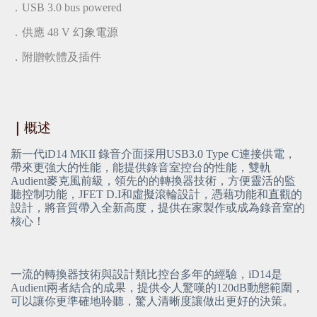
．USB 3.0 bus powered
．供應 48 V 幻象電源
．附贈軟體及插件
｜
概述
新一代iD14 MKII 錄音介面採用USB3.0 Type C連接供電，
帶來更強大的性能，能提供錄音室控台的性能，雙軌
Audient麥克風前級，領先的的轉換器技術，方便靈活的監
聽控制功能，JFET D.I和虛擬滾輪設計，憑藉功能和直觀的
設計，將音質帶入全新高度，提供在家製作或成為錄音室的
核心！
一流的轉換器技術與設計類比控台多年的經驗，iD14是
Audient兩者結合的成果，提供令人驚嘆的120dB動態範圍，
可以讓你更準確地聆聽，驚人清晰度讓做出更好的決策。