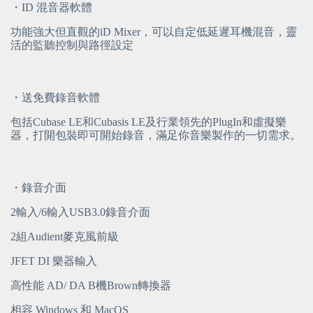
・ID 混音器軟體
功能強大但直觀的iD Mixer，可以自定低延遲耳機混音，靈
活的監聽控制與路徑設定
・送免費錄音軟體
包括Cubase LE和Cubasis LE及行業領先的PlugIn和虛擬樂
器，打開包裝即可開始錄音，滿足你音樂製作的一切需求。
・錄音介面
2輸入/6輸入USB3.0錄音介面
2組Audient麥克風前級
JFET DI 樂器輸入
高性能 AD/ DA B機Brown轉換器
相容 Windows 和 MacOS