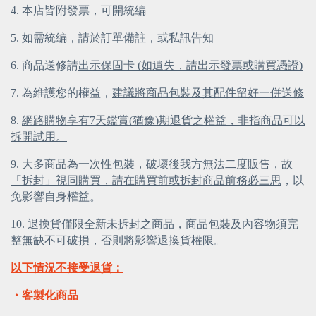
4. 本店皆附發票，可開統編
5. 如需統編，請於訂單備註，或私訊告知
6. 商品送修請
出示保固卡 (如遺失，請出示發票或購買憑證)
7. 為維護您的權益，
建議將商品包裝及其配件留好一併送修
8. 
網路購物享有7天鑑賞(猶豫)期退貨之權益，非指商品可以
拆開試用。
9. 
大多商品為一次性包裝，破壞後我方無法二度販售，故
「拆封」視同購買，請在購買前或拆封商品前務必三思
，以
免影響自身權益。
10. 
退換貨僅限全新未拆封之商品
，商品包裝及內容物須完
整無缺不可破損，否則將影響退換貨權限。
以下情況不接受退貨：
・客製化商品