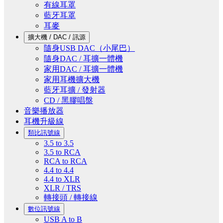
有線耳罩
藍牙耳罩
耳麥
擴大機 / DAC / 訊源
隨身USB DAC（小尾巴）
隨身DAC / 耳擴一體機
家用DAC / 耳擴一體機
家用耳機擴大機
藍牙耳擴 / 發射器
CD / 黑膠唱盤
音樂播放器
耳機升級線
類比訊號線
3.5 to 3.5
3.5 to RCA
RCA to RCA
4.4 to 4.4
4.4 to XLR
XLR / TRS
轉接頭 / 轉接線
數位訊號線
USB A to B