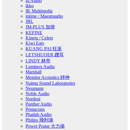
ifi Audio
ikko
IK Multimedia
intime / Maestraudio
JBL
JM-PLUS 加煒
KEFINE
Kinera / Celest
Kiwi Ears
KUANG PAI 狂派
LETSHUOER 鑠耳
LINDY 林帝
Luminox Audio
Marshall
Monitor Acoustics 靜神
Naimu Sound Laboratories
Neumann
Noble Audio
Nordost
Panther Audio
Pentaconn
Phatlab Audio
Philips 飛利浦
Power Praise 大力揚