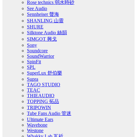
Rose technics 弱水時砂
See Audio
Sennheiser 聲海
SHANLING 山靈
SHURE
Silktone Audio 絲韻
SIMGOT 興戈
Sony
Soundcore
SoundWarrior
SpinFit
SPL
SuperLux 舒伯樂
Supra
TAGO STUDIO
TEAC
THIEAUDIO
TOPPING 拓品
TRIPOWIN
Tube Fans Audio 管迷
Ultimate Ears
Wavebone
Westone
Whakky Lab 瓦祈