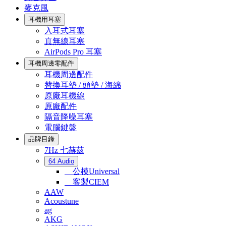
麥克風
耳機用耳塞
入耳式耳塞
真無線耳塞
AirPods Pro 耳塞
耳機周邊零配件
耳機周邊配件
替換耳墊 / 頭墊 / 海綿
原廠耳機線
原廠配件
隔音降噪耳塞
電腦鍵盤
品牌目錄
7Hz 七赫茲
64 Audio
公模Universal
客製CIEM
AAW
Acoustune
ag
AKG