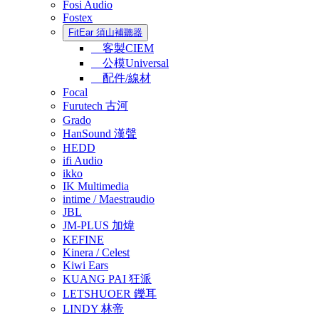
Fosi Audio
Fostex
FitEar 須山補聽器
客製CIEM
公模Universal
配件/線材
Focal
Furutech 古河
Grado
HanSound 漢聲
HEDD
ifi Audio
ikko
IK Multimedia
intime / Maestraudio
JBL
JM-PLUS 加煒
KEFINE
Kinera / Celest
Kiwi Ears
KUANG PAI 狂派
LETSHUOER 鑠耳
LINDY 林帝