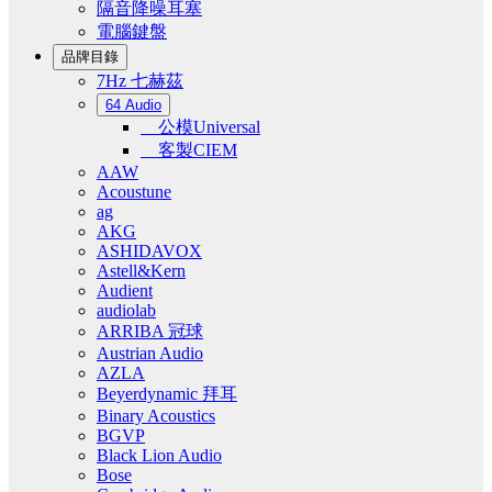
隔音降噪耳塞
電腦鍵盤
品牌目錄
7Hz 七赫茲
64 Audio
公模Universal
客製CIEM
AAW
Acoustune
ag
AKG
ASHIDAVOX
Astell&Kern
Audient
audiolab
ARRIBA 冠球
Austrian Audio
AZLA
Beyerdynamic 拜耳
Binary Acoustics
BGVP
Black Lion Audio
Bose