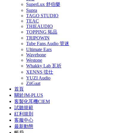
SuperLux 舒伯樂
Supra
TAGO STUDIO
TEAC
THIEAUDIO
TOPPING 拓品
TRIPOWIN
Tube Fans Audio 管迷
Ultimate Ears
Wavebone
Westone
Whakky Lab 瓦祈
XENNS 弦仕
YUZI Audio
ZiiGaat
首頁
關於JM-PLUS
客製化耳機CIEM
試聽規範
紅利規則
客服中心
最新動態
帳戶