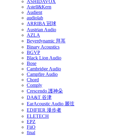
ASHIDAVOX
Astell&Kern
Audient
audiolab
ARRIBA 冠球
Austrian Audio
AZLA
Beyerdynamic 拜耳
Binary Acoustics
BGVP
Black Lion Audio
Bose
Cambridge Audio
Campfire Audio
Chord
Comply
Crescendo 護神朵
DA&T 谷津
EarAcoustic Audio 麗弦
EDIFIER 漫步者
ELETECH
EPZ
FiiO
final