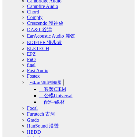
Cambridge Audio
Campfire Audio
Chord
Comply
Crescendo 護神朵
DA&T 谷津
EarAcoustic Audio 麗弦
EDIFIER 漫步者
ELETECH
EPZ
FiiO
final
Fosi Audio
Fostex
FitEar 須山補聽器
客製CIEM
公模Universal
配件/線材
Focal
Furutech 古河
Grado
HanSound 漢聲
HEDD