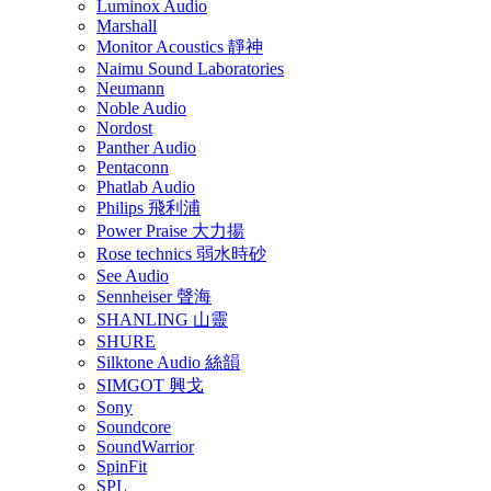
Luminox Audio
Marshall
Monitor Acoustics 靜神
Naimu Sound Laboratories
Neumann
Noble Audio
Nordost
Panther Audio
Pentaconn
Phatlab Audio
Philips 飛利浦
Power Praise 大力揚
Rose technics 弱水時砂
See Audio
Sennheiser 聲海
SHANLING 山靈
SHURE
Silktone Audio 絲韻
SIMGOT 興戈
Sony
Soundcore
SoundWarrior
SpinFit
SPL