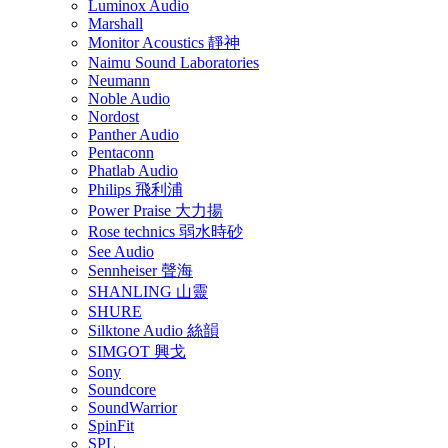
Luminox Audio
Marshall
Monitor Acoustics 靜神
Naimu Sound Laboratories
Neumann
Noble Audio
Nordost
Panther Audio
Pentaconn
Phatlab Audio
Philips 飛利浦
Power Praise 大力揚
Rose technics 弱水時砂
See Audio
Sennheiser 聲海
SHANLING 山靈
SHURE
Silktone Audio 絲韻
SIMGOT 興戈
Sony
Soundcore
SoundWarrior
SpinFit
SPL