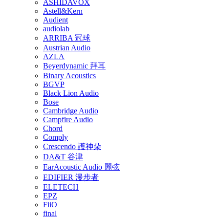
ASHIDAVOX
Astell&Kern
Audient
audiolab
ARRIBA 冠球
Austrian Audio
AZLA
Beyerdynamic 拜耳
Binary Acoustics
BGVP
Black Lion Audio
Bose
Cambridge Audio
Campfire Audio
Chord
Comply
Crescendo 護神朵
DA&T 谷津
EarAcoustic Audio 麗弦
EDIFIER 漫步者
ELETECH
EPZ
FiiO
final