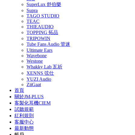
SuperLux 舒伯樂
Supra
TAGO STUDIO
TEAC
THIEAUDIO
TOPPING 拓品
TRIPOWIN
Tube Fans Audio 管迷
Ultimate Ears
Wavebone
Westone
Whakky Lab 瓦祈
XENNS 弦仕
YUZI Audio
ZiiGaat
首頁
關於JM-PLUS
客製化耳機CIEM
試聽規範
紅利規則
客服中心
最新動態
帳戶