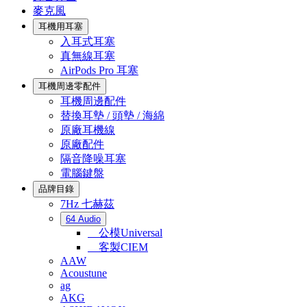
麥克風
耳機用耳塞
入耳式耳塞
真無線耳塞
AirPods Pro 耳塞
耳機周邊零配件
耳機周邊配件
替換耳墊 / 頭墊 / 海綿
原廠耳機線
原廠配件
隔音降噪耳塞
電腦鍵盤
品牌目錄
7Hz 七赫茲
64 Audio
公模Universal
客製CIEM
AAW
Acoustune
ag
AKG