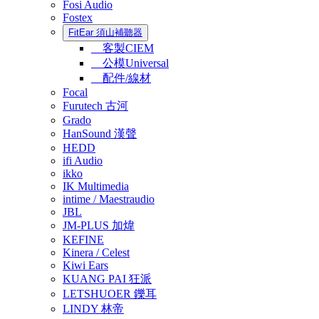
Fosi Audio
Fostex
FitEar 須山補聽器
客製CIEM
公模Universal
配件/線材
Focal
Furutech 古河
Grado
HanSound 漢聲
HEDD
ifi Audio
ikko
IK Multimedia
intime / Maestraudio
JBL
JM-PLUS 加煒
KEFINE
Kinera / Celest
Kiwi Ears
KUANG PAI 狂派
LETSHUOER 鑠耳
LINDY 林帝